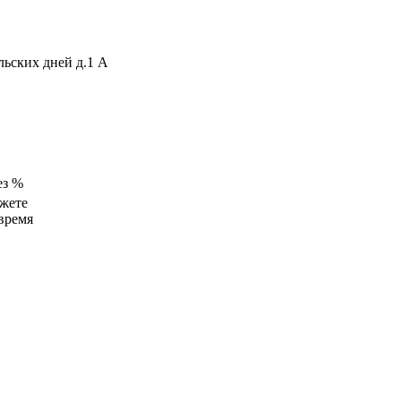
ьских дней д.1 А
ез %
жете
время