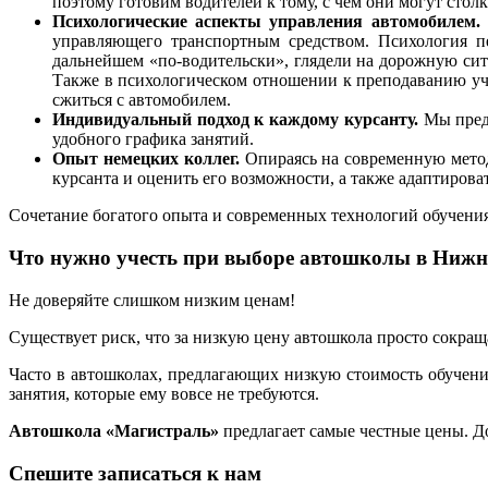
поэтому готовим водителей к тому, с чем они могут столк
Психологические аспекты управления автомобилем.
управляющего транспортным средством. Психология п
дальнейшем «по-водительски», глядели на дорожную си
Также в психологическом отношении к преподаванию учи
сжиться с автомобилем.
Индивидуальный подход к каждому курсанту.
Мы предл
удобного графика занятий.
Опыт немецких коллег.
Опираясь на современную метод
курсанта и оценить его возможности, а также адаптиров
Сочетание богатого опыта и современных технологий обучен
Что нужно учесть при выборе автошколы в Нижн
Не доверяйте слишком низким ценам!
Существует риск, что за низкую цену автошкола просто сокращ
Часто в автошколах, предлагающих низкую стоимость обучения
занятия, которые ему вовсе не требуются.
Автошкола «Магистраль»
предлагает самые честные цены. Д
Спешите записаться к нам