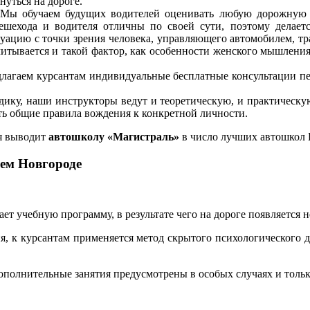
нуться на дороге.
Мы
обучаем
будущих водителей оценивать любую дорожную с
ешехода и водителя отличны по своей сути, поэтому делает
туацию с точки зрения человека, управляющего автомобилем, 
тывается и такой фактор, как особенности женского мышления,
агаем курсантам индивидуальные бесплатные консультации пер
ику, наши инструкторы ведут и теоретическую, и практическую
ать общие правила вождения к конкретной личности.
ия выводит
автошколу «Магистраль»
в число лучших автошкол
ем Новгороде
ает учебную программу, в результате чего на дороге появляется
, к курсантам применяется метод скрытого психологического да
ополнительные занятия предусмотрены в особых случаях и толь