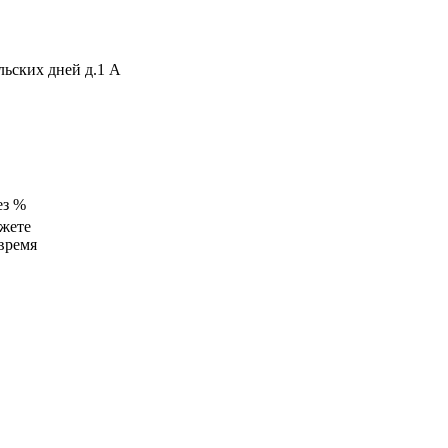
ьских дней д.1 А
ез %
жете
время