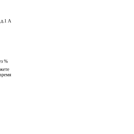
д.1 А
ез %
жете
время